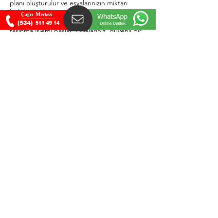
planı oluşturulur ve eşyalarınızın miktarı
belirlenir. Taşınma günü geldiğinde, uzman
ekiplerimiz eşyalarınızı özenle paketler ve
taşınma işlemi başlar. Eşyalarınız, güvenli bir
şekilde araçlarımıza yüklenir ve yeni
adresinize taşınır. Yeni evinize ulaşıldığında,
eşyalarınız istenilen odalara yerleştirilir ve
montajı gereken mobilyalarınızın kurulumu
yapılır. Taşınma işleminin tamamlanması ile
birlikte, eşyalarınızın kontrolü yapılır ve
herhangi bir eksiklik veya hasar durumunda
gerekli önlemler alınır.
Sakarya evden eve nakliyat hizmetlerimiz,
taşınma sürecinizin sorunsuz, hızlı ve güvenli
bir şekilde tamamlanmasını sağlar.
Profesyonel ekiplerimiz ve geniş araç filomuz
ile müşteri memnuniyeti odaklı hizmet
sunarak, taşınma işleminizin en iyi şekilde
gerçekleştirilmesini hedeflemekteyiz.
Sakarya'da taşınma sürecinizin stressiz ve
keyifli bir deneyim olmasını sağlamak için
bizimle iletişime geçebilirsiniz.